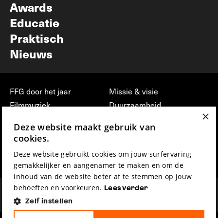
Awards
Educatie
Praktisch
Nieuws
FFG door het jaar
Missie & visie
Filmmuziek
Duurzaamheid
×
Partners
Jobs, stages &
Deze website maakt gebruik van
vrijwilligerswerk bij FFG
Press & Industry
cookies.
Contact
Film indienen
Deze website gebruikt cookies om jouw surfervaring
Privacy & Disclaimer
Film Fest Friends
gemakkelijker en aangenamer te maken en om de
inhoud van de website beter af te stemmen op jouw
behoeften en voorkeuren.
Lees verder
Zelf instellen